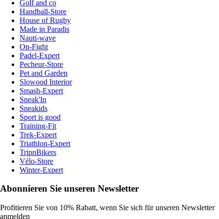
Golf and co
Handball-Store
House of Rugby
Made in Paradis
Nauti-wave
On-Fight
Padel-Expert
Pecheur-Store
Pet and Garden
Slowood Interior
Smash-Expert
Sneak'In
Sneakids
Sport is good
Training-Fit
Trek-Expert
Triathlon-Expert
TripnBikers
Vélo-Store
Winter-Expert
Abonnieren Sie unseren Newsletter
Profitieren Sie von 10% Rabatt, wenn Sie sich für unseren Newsletter
anmelden