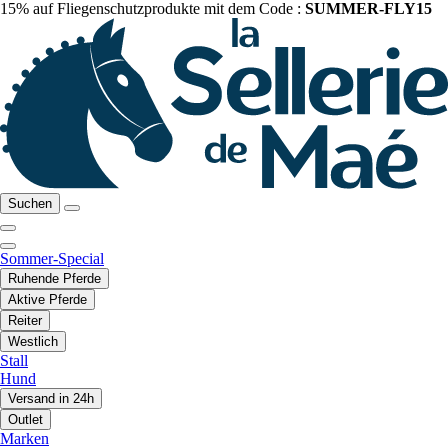
15% auf Fliegenschutzprodukte mit dem Code :
SUMMER-FLY15
Suchen
Sommer-Special
Ruhende Pferde
Aktive Pferde
Reiter
Westlich
Stall
Hund
Versand in 24h
Outlet
Marken