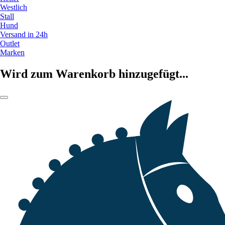
Westlich
Stall
Hund
Versand in 24h
Outlet
Marken
Wird zum Warenkorb hinzugefügt...