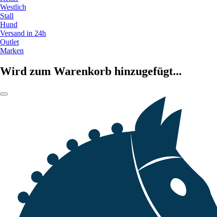
Westlich
Stall
Hund
Versand in 24h
Outlet
Marken
Wird zum Warenkorb hinzugefügt...