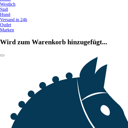
Westlich
Stall
Hund
Versand in 24h
Outlet
Marken
Wird zum Warenkorb hinzugefügt...