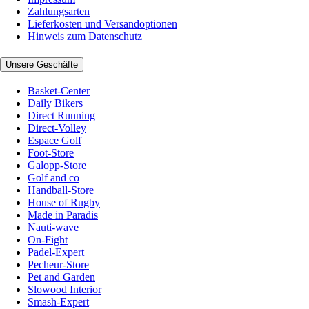
Zahlungsarten
Lieferkosten und Versandoptionen
Hinweis zum Datenschutz
Unsere Geschäfte
Basket-Center
Daily Bikers
Direct Running
Direct-Volley
Espace Golf
Foot-Store
Galopp-Store
Golf and co
Handball-Store
House of Rugby
Made in Paradis
Nauti-wave
On-Fight
Padel-Expert
Pecheur-Store
Pet and Garden
Slowood Interior
Smash-Expert