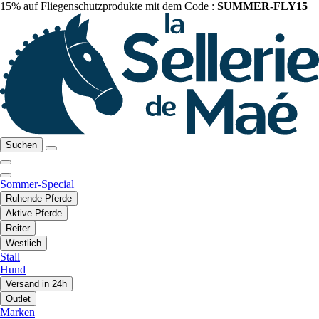
15% auf Fliegenschutzprodukte mit dem Code :
SUMMER-FLY15
Suchen
Sommer-Special
Ruhende Pferde
Aktive Pferde
Reiter
Westlich
Stall
Hund
Versand in 24h
Outlet
Marken