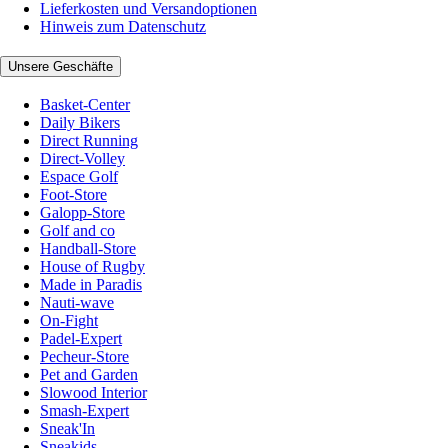
Lieferkosten und Versandoptionen
Hinweis zum Datenschutz
Unsere Geschäfte
Basket-Center
Daily Bikers
Direct Running
Direct-Volley
Espace Golf
Foot-Store
Galopp-Store
Golf and co
Handball-Store
House of Rugby
Made in Paradis
Nauti-wave
On-Fight
Padel-Expert
Pecheur-Store
Pet and Garden
Slowood Interior
Smash-Expert
Sneak'In
Sneakids