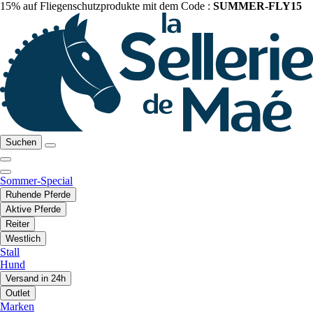
15% auf Fliegenschutzprodukte mit dem Code :
SUMMER-FLY15
Suchen
Sommer-Special
Ruhende Pferde
Aktive Pferde
Reiter
Westlich
Stall
Hund
Versand in 24h
Outlet
Marken