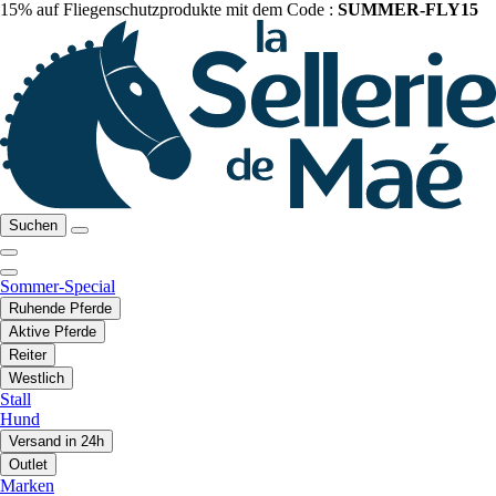
15% auf Fliegenschutzprodukte mit dem Code :
SUMMER-FLY15
Suchen
Sommer-Special
Ruhende Pferde
Aktive Pferde
Reiter
Westlich
Stall
Hund
Versand in 24h
Outlet
Marken