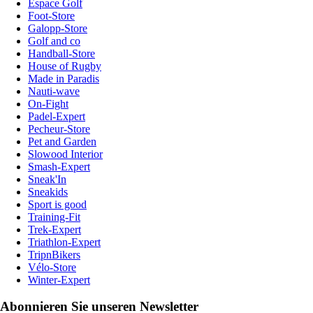
Espace Golf
Foot-Store
Galopp-Store
Golf and co
Handball-Store
House of Rugby
Made in Paradis
Nauti-wave
On-Fight
Padel-Expert
Pecheur-Store
Pet and Garden
Slowood Interior
Smash-Expert
Sneak'In
Sneakids
Sport is good
Training-Fit
Trek-Expert
Triathlon-Expert
TripnBikers
Vélo-Store
Winter-Expert
Abonnieren Sie unseren Newsletter