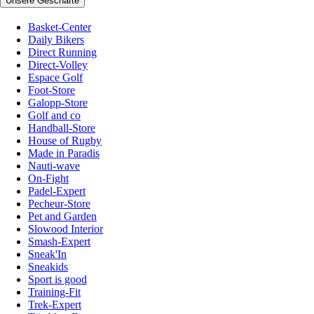
Unsere Geschäfte
Basket-Center
Daily Bikers
Direct Running
Direct-Volley
Espace Golf
Foot-Store
Galopp-Store
Golf and co
Handball-Store
House of Rugby
Made in Paradis
Nauti-wave
On-Fight
Padel-Expert
Pecheur-Store
Pet and Garden
Slowood Interior
Smash-Expert
Sneak'In
Sneakids
Sport is good
Training-Fit
Trek-Expert