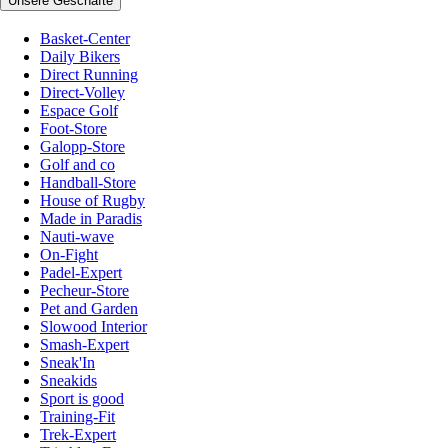
Unsere Geschäfte
Basket-Center
Daily Bikers
Direct Running
Direct-Volley
Espace Golf
Foot-Store
Galopp-Store
Golf and co
Handball-Store
House of Rugby
Made in Paradis
Nauti-wave
On-Fight
Padel-Expert
Pecheur-Store
Pet and Garden
Slowood Interior
Smash-Expert
Sneak'In
Sneakids
Sport is good
Training-Fit
Trek-Expert