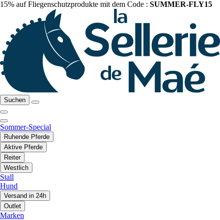
15% auf Fliegenschutzprodukte mit dem Code :
SUMMER-FLY15
Suchen
Sommer-Special
Ruhende Pferde
Aktive Pferde
Reiter
Westlich
Stall
Hund
Versand in 24h
Outlet
Marken