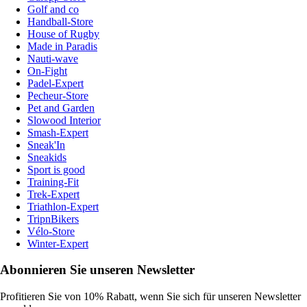
Golf and co
Handball-Store
House of Rugby
Made in Paradis
Nauti-wave
On-Fight
Padel-Expert
Pecheur-Store
Pet and Garden
Slowood Interior
Smash-Expert
Sneak'In
Sneakids
Sport is good
Training-Fit
Trek-Expert
Triathlon-Expert
TripnBikers
Vélo-Store
Winter-Expert
Abonnieren Sie unseren Newsletter
Profitieren Sie von 10% Rabatt, wenn Sie sich für unseren Newsletter