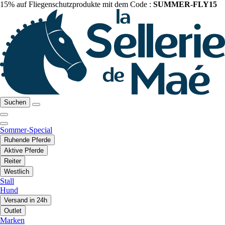
15% auf Fliegenschutzprodukte mit dem Code :
SUMMER-FLY15
Suchen
Sommer-Special
Ruhende Pferde
Aktive Pferde
Reiter
Westlich
Stall
Hund
Versand in 24h
Outlet
Marken