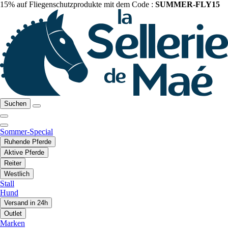
15% auf Fliegenschutzprodukte mit dem Code :
SUMMER-FLY15
Suchen
Sommer-Special
Ruhende Pferde
Aktive Pferde
Reiter
Westlich
Stall
Hund
Versand in 24h
Outlet
Marken