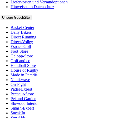
Lieferkosten und Versandoptionen
Hinweis zum Datenschutz
Unsere Geschäfte
Basket-Center
Daily Bikers
Direct Running
Direct-Volley
Espace Golf
Foot-Store
Galopp-Store
Golf and co
Handball-Store
House of Rugby
Made in Paradis
Nauti-wave
On-Fight
Padel-Expert
Pecheur-Store
Pet and Garden
Slowood Interior
Smash-Expert
Sneak'In
Sneakids