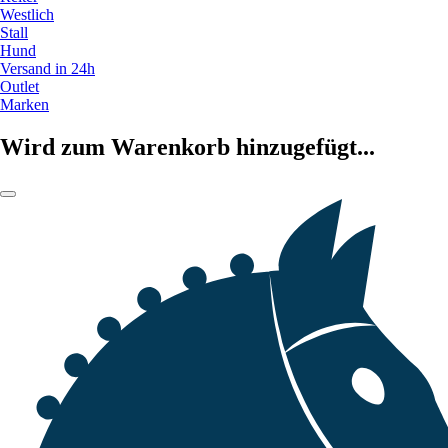
Westlich
Stall
Hund
Versand in 24h
Outlet
Marken
Wird zum Warenkorb hinzugefügt...