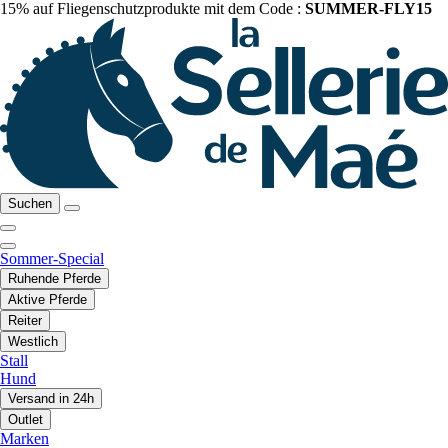
15% auf Fliegenschutzprodukte mit dem Code :
SUMMER-FLY15
Suchen
Sommer-Special
Ruhende Pferde
Aktive Pferde
Reiter
Westlich
Stall
Hund
Versand in 24h
Outlet
Marken