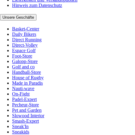
Hinweis zum Datenschutz
Unsere Geschäfte
Basket-Center
Daily Bikers
Direct Running
Direct-Volley
Espace Golf
Foot-Store
Galopp-Store
Golf and co
Handball-Store
House of Rugby
Made in Paradis
Nauti-wave
On-Fight
Padel-Expert
Pecheur-Store
Pet and Garden
Slowood Interior
Smash-Expert
Sneak'In
Sneakids