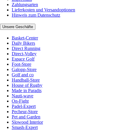
Zahlungsarten
Lieferkosten und Versandoptionen
Hinweis zum Datenschutz
Unsere Geschäfte
Basket-Center
Daily Bikers
Direct Running
Direct-Volley
Espace Golf
Foot-Store
Galopp-Store
Golf and co
Handball-Store
House of Rugby
Made in Paradis
Nauti-wave
On-Fight
Padel-Expert
Pecheur-Store
Pet and Garden
Slowood Interior
Smash-Expert