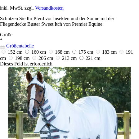
inkl. MwSt. zzgl.
Versandkosten
Schützen Sie Ihr Pferd vor Insekten und der Sonne mit der
Fliegendecke Buster Sweet Itch von Premier Equine.
Größe
*
Größentabelle
152 cm
160 cm
168 cm
175 cm
183 cm
191
cm
198 cm
206 cm
213 cm
221 cm
Dieses Feld ist erforderlich