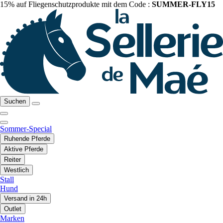
15% auf Fliegenschutzprodukte mit dem Code :
SUMMER-FLY15
Suchen
Sommer-Special
Ruhende Pferde
Aktive Pferde
Reiter
Westlich
Stall
Hund
Versand in 24h
Outlet
Marken