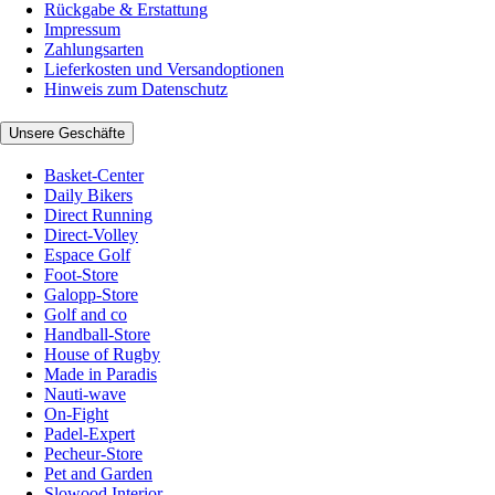
Rückgabe & Erstattung
Impressum
Zahlungsarten
Lieferkosten und Versandoptionen
Hinweis zum Datenschutz
Unsere Geschäfte
Basket-Center
Daily Bikers
Direct Running
Direct-Volley
Espace Golf
Foot-Store
Galopp-Store
Golf and co
Handball-Store
House of Rugby
Made in Paradis
Nauti-wave
On-Fight
Padel-Expert
Pecheur-Store
Pet and Garden
Slowood Interior