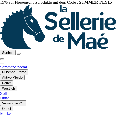
15% auf Fliegenschutzprodukte mit dem Code :
SUMMER-FLY15
Suchen
Sommer-Special
Ruhende Pferde
Aktive Pferde
Reiter
Westlich
Stall
Hund
Versand in 24h
Outlet
Marken