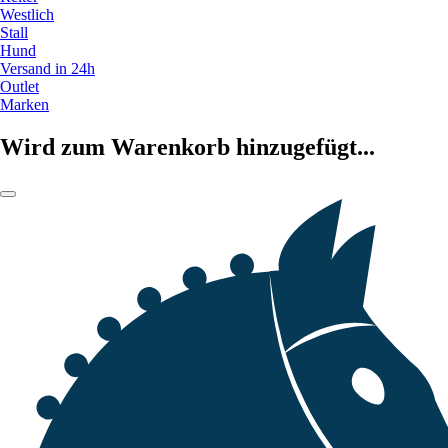
Westlich
Stall
Hund
Versand in 24h
Outlet
Marken
Wird zum Warenkorb hinzugefügt...