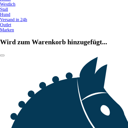
Westlich
Stall
Hund
Versand in 24h
Outlet
Marken
Wird zum Warenkorb hinzugefügt...