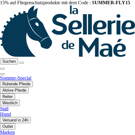
15% auf Fliegenschutzprodukte mit dem Code :
SUMMER-FLY15
Suchen
Sommer-Special
Ruhende Pferde
Aktive Pferde
Reiter
Westlich
Stall
Hund
Versand in 24h
Outlet
Marken