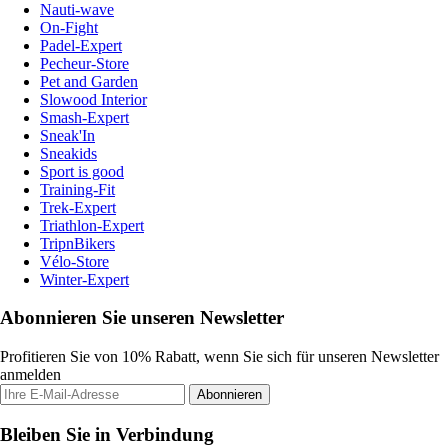
Nauti-wave
On-Fight
Padel-Expert
Pecheur-Store
Pet and Garden
Slowood Interior
Smash-Expert
Sneak'In
Sneakids
Sport is good
Training-Fit
Trek-Expert
Triathlon-Expert
TripnBikers
Vélo-Store
Winter-Expert
Abonnieren Sie unseren Newsletter
Profitieren Sie von 10% Rabatt, wenn Sie sich für unseren Newsletter
anmelden
Abonnieren
Bleiben Sie in Verbindung