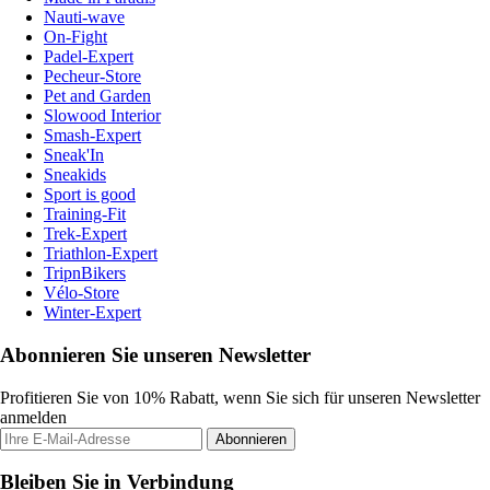
Nauti-wave
On-Fight
Padel-Expert
Pecheur-Store
Pet and Garden
Slowood Interior
Smash-Expert
Sneak'In
Sneakids
Sport is good
Training-Fit
Trek-Expert
Triathlon-Expert
TripnBikers
Vélo-Store
Winter-Expert
Abonnieren Sie unseren Newsletter
Profitieren Sie von 10% Rabatt, wenn Sie sich für unseren Newsletter
anmelden
Abonnieren
Bleiben Sie in Verbindung