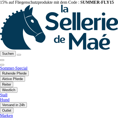
15% auf Fliegenschutzprodukte mit dem Code :
SUMMER-FLY15
Suchen
Sommer-Special
Ruhende Pferde
Aktive Pferde
Reiter
Westlich
Stall
Hund
Versand in 24h
Outlet
Marken