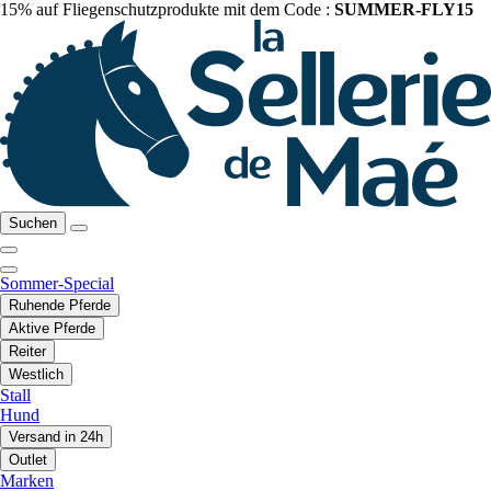
15% auf Fliegenschutzprodukte mit dem Code :
SUMMER-FLY15
Suchen
Sommer-Special
Ruhende Pferde
Aktive Pferde
Reiter
Westlich
Stall
Hund
Versand in 24h
Outlet
Marken