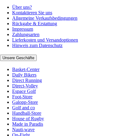
Über uns?
Kontaktieren Sie uns
Allgemeine Verkaufsbedingungen
Rückgabe & Erstattung
Impressum
Zahlungsarten
Lieferkosten und Versandoptionen
Hinweis zum Datenschutz
Unsere Geschäfte
Basket-Center
Daily Bikers
Direct Running
Direct-Volley
Espace Golf
Foot-Store
Galopp-Store
Golf and co
Handball-Store
House of Rugby
Made in Paradis
Nauti-wave
On-Fight