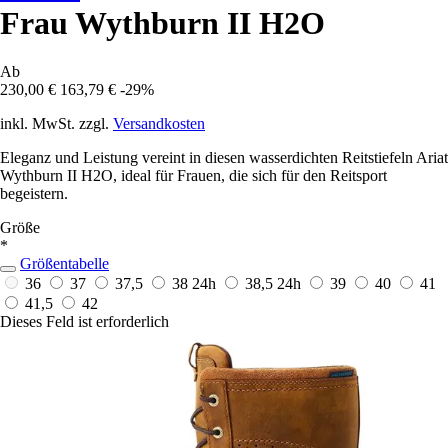
Frau Wythburn II H2O
Ab
230,00 €
163,79 €
-29%
inkl. MwSt. zzgl.
Versandkosten
Eleganz und Leistung vereint in diesen wasserdichten Reitstiefeln Ariat
Wythburn II H2O, ideal für Frauen, die sich für den Reitsport
begeistern.
Größe
*
Größentabelle
36
37
37,5
38
24h
38,5
24h
39
40
41
41,5
42
Dieses Feld ist erforderlich