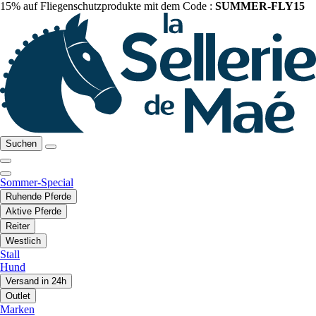
15% auf Fliegenschutzprodukte mit dem Code :
SUMMER-FLY15
Suchen
Sommer-Special
Ruhende Pferde
Aktive Pferde
Reiter
Westlich
Stall
Hund
Versand in 24h
Outlet
Marken