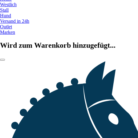
Westlich
Stall
Hund
Versand in 24h
Outlet
Marken
Wird zum Warenkorb hinzugefügt...