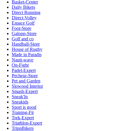
Basket-Center
Daily Bikers
Direct Running
Direct-Volley
Espace Golf
Foot-Store
Galopp-Store
Golf and co
Handball-Store
House of Rugby
Made in Paradis
Nauti-wave
On-Fight
Padel-Expert
Pecheur-Store
Pet and Garden
Slowood Interior
Smash-Expert
Sneak'In
Sneakids
Sport is good
Training-Fit
Trek-Expert
Triathlon-Expert
TripnBikers