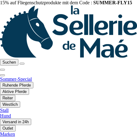
15% auf Fliegenschutzprodukte mit dem Code :
SUMMER-FLY15
Suchen
Sommer-Special
Ruhende Pferde
Aktive Pferde
Reiter
Westlich
Stall
Hund
Versand in 24h
Outlet
Marken